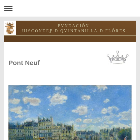
F V N D A C I Ó N
U I S C O N D E Ƒ Ð Q V I N T A N I L L A Ð F L Ó R E S
Pont Neuf