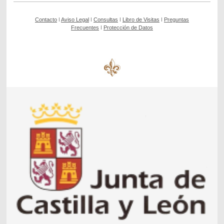
Contacto
ǀ
Aviso Legal
ǀ
Consultas
ǀ
Libro de Visitas
ǀ
Preguntas
Frecuentes
ǀ
Protección de Datos