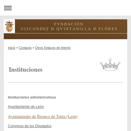
F V N D A C I Ó N
U I S C O N D E Ƒ Ð Q V I N T A N I L L A Ð F L Ó R E S
Inicio
>
Contacto
>
Otros Enlaces de Interés
Instituciones
Instituciones administrativas
Ayuntamiento de León
Ayuntamiento de Rioseco de Tapia (León)
Congreso de los Diputados