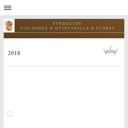
F V N D A C I Ó N
U I S C O N D E Ƒ Ð Q V I N T A N I L L A Ð F L Ó R E S
2018