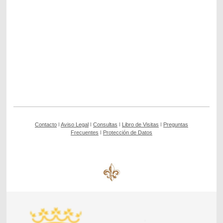
Contacto
ǀ
Aviso Legal
ǀ
Consultas
ǀ
Libro de Visitas
ǀ
Preguntas
Frecuentes
ǀ
Protección de Datos