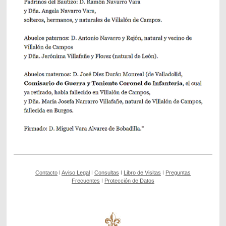
Contacto
ǀ
Aviso Legal
ǀ
Consultas
ǀ
Libro de Visitas
ǀ
Preguntas
Frecuentes
ǀ
Protección de Datos