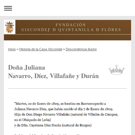
F V N D A C I Ó N
U I S C O N D E Ƒ Ð Q V I N T A N I L L A Ð F L Ó R E S
Inicio
>
Historia de la Casa Vizcondal
>
Descendencia Ilustre
Doña Juliana
Navarro, Díez, Villafañe y Durán