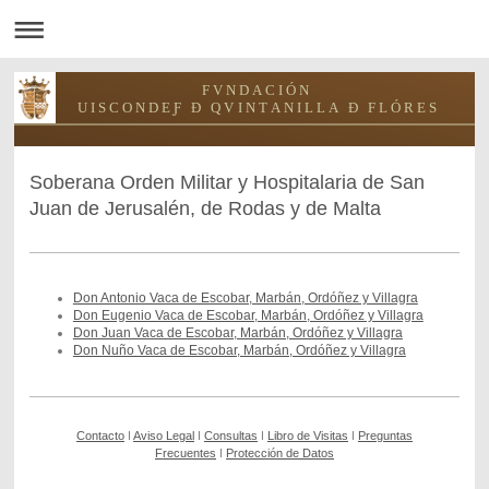
F V N D A C I Ó N
U I S C O N D E Ƒ Ð Q V I N T A N I L L A Ð F L Ó R E S
Soberana Orden Militar y Hospitalaria de San
Juan de Jerusalén, de Rodas y de Malta
Don Antonio Vaca de Escobar, Marbán, Ordóñez y Villagra
Don Eugenio Vaca de Escobar, Marbán, Ordóñez y Villagra
Don Juan Vaca de Escobar, Marbán, Ordóñez y Villagra
Don Nuño Vaca de Escobar, Marbán, Ordóñez y Villagra
Contacto
ǀ
Aviso Legal
ǀ
Consultas
ǀ
Libro de Visitas
ǀ
Preguntas
Frecuentes
ǀ
Protección de Datos