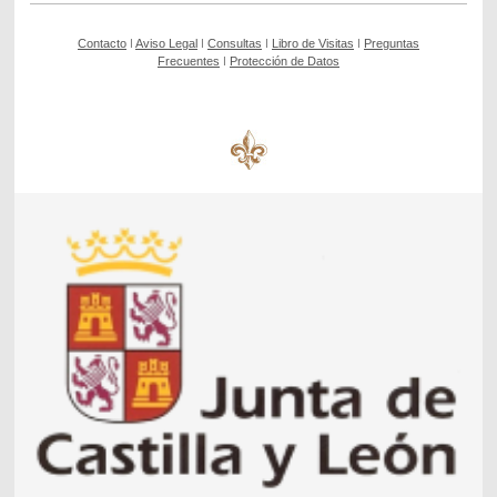
Contacto
ǀ
Aviso Legal
ǀ
Consultas
ǀ
Libro de Visitas
ǀ
Preguntas
Frecuentes
ǀ
Protección de Datos