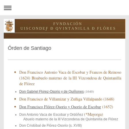
F V N D A C I Ó N
U I S C O N D E Ƒ Ð Q V I N T A N I L L A Ð F L Ó R E S
Órden de Santiago
Don Francisco Antonio Vaca de Escobar y Francos de Reinoso
(1624) Bisabuelo materno de la III Vizcondesa de Quintanilla
de Flórez
(1640)
Don Gabriel Fl
ó
rez-Osorio y de Quiñones
Don Francisco de Villamizar y Zu
iga Villalpando (1648)
ñ
Don Francisco Fl
rez-Osorio y Osorio de Escobar
(1652)
ó
(*Mayorga)
Don Antonio Vaca de Escobar y Ordóñez
Abuelo materno de la III Vizcondesa de Quintanilla de Flórez
Don Cristóbal de Flórez-Osorio (s. XVIII)