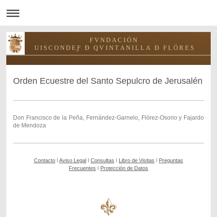
F V N D A C I Ó N
U I S C O N D E Ƒ Ð Q V I N T A N I L L A Ð F L Ó R E S
Orden Ecuestre del Santo Sepulcro de Jerusalén
Don Francisco de la Peña, Fernández-Garnelo, Flórez-Osorio y Fajardo
de Mendoza
Contacto
ǀ
Aviso Legal
ǀ
Consultas
ǀ
Libro de Visitas
ǀ
Preguntas
Frecuentes
ǀ
Protección de Datos