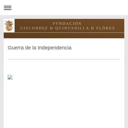
F V N D A C I Ó N
U I S C O N D E Ƒ Ð Q V I N T A N I L L A Ð F L Ó R E S
Guerra de la Independencia