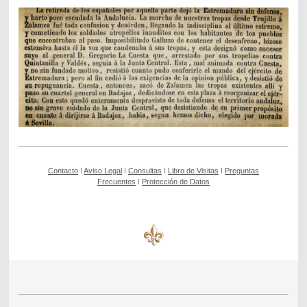
Contacto
ǀ
Aviso Legal
ǀ
Consultas
ǀ
Libro de Visitas
ǀ
Preguntas
Frecuentes
ǀ
Protección de Datos