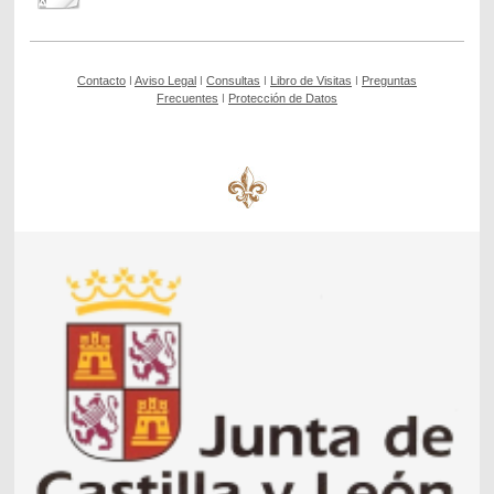
Contacto
ǀ
Aviso Legal
ǀ
Consultas
ǀ
Libro de Visitas
ǀ
Preguntas
Frecuentes
ǀ
Protección de Datos