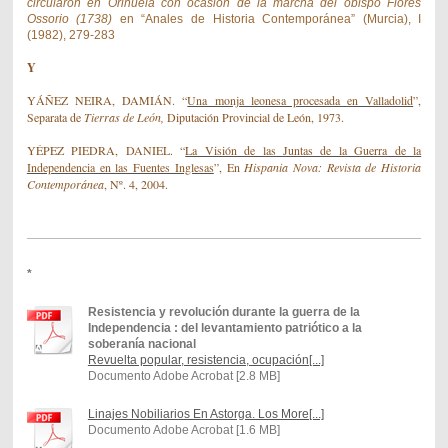
circularon en Orihuela con ocasión de la marcha del obispo Flores
Ossorio (1738)
en “Anales de Historia Contemporánea” (Murcia), I
(1982), 279-283
Y
YÁÑEZ NEIRA,
DAMIÁN
. “
Una monja leonesa procesada en Valladolid
”,
Separata de
Tierras
de León,
Diputación Provincial de León, 1973
.
YÉPEZ PIEDRA,
DANIEL. “
La Visión de las Juntas de la Guerra de la
Independencia en las Fuentes Inglesas
”
, En
Hispania Nova: Revista de Historia
Contemporánea
, Nº. 4, 2004.
*
Resistencia y revolución durante la guerra de la
Independencia : del levantamiento patriótico a la
soberanía nacional
Revuelta popular, resistencia, ocupación[...]
Documento Adobe Acrobat [2.8 MB]
Linajes Nobiliarios En Astorga. Los More[...]
Documento Adobe Acrobat [1.6 MB]