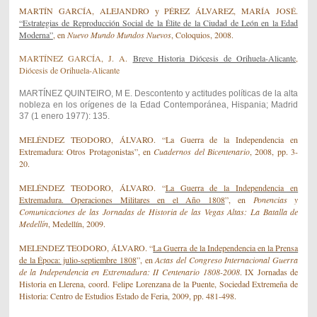
MARTÍN GARCÍA, ALEJANDRO y PÉREZ ÁLVAREZ, MARÍA JOSÉ
.
“Estrategias de Reproducción Social de la Élite de la Ciudad de León en la Edad
Moderna”
,
en
Nuevo Mundo Mundos Nuevos
, Coloquios, 2008.
MARTÍNEZ GARCÍA, J. A.
Breve Historia Diócesis de Orihuela-Alicante
,
Diócesis de Orihuela-Alicante
MARTÍNEZ QUINTEIRO, M E. Descontento y actitudes políticas de la alta
nobleza en los orígenes de la Edad Contemporánea, Hispania; Madrid
37 (1 enero 1977): 135.
MELÉNDEZ TEODORO, ÁLVARO. “
La Guerra de la Independencia en
Extremadura: Otros Protagonistas”
, en
Cuadernos del Bicentenario
, 2008, pp. 3-
20.
MELÉNDEZ TEODORO, ÁLVARO.
“
La Guerra de la Independencia en
Extremadura. Operaciones Militares en el Año 1808
”
, en
Ponencias y
Comunicaciones de las Jornadas de Historia de las Vegas Altas: La Batalla de
Medellín
, Medellín, 2009.
MELENDEZ
TEODORO, ÁLVARO. “
La Guerra de la Independencia en la Prensa
de la Época: julio-septiembre 1808
”
, en
Actas
del Congreso Internacional Guerra
de la Independencia en Extremadura: II Centenario 1808-2008
. IX Jornadas de
Historia en Llerena, coord. Felipe Lorenzana de la Puente, Sociedad Extremeña de
Historia: Centro de Estudios Estado de Feria, 2009, pp. 481-498.