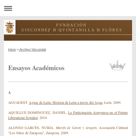
F V N D A C I Ó N
U I S C O N D E Ƒ Ð Q V I N T A N I L L A Ð F L Ó R E S
Inicio
>
Archivo Vizcondal
Ensayos Académicos
A
AGUAGEST.
Aguas de León.
Historia de León a través del Agua
, León, 2009.
AQUILLUE DOMINGUEZ, DANIEL.
La Participación Aragonesa en el Primer
Liberalismo Español
, 2010.
ALONSO GARCÉS, NURIA.
Martín de Garay y Aragón
, Asociación Cultural
“Los Sitios de Zaragoza”, Zaragoza, 2009.