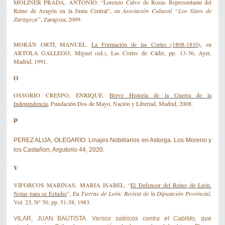
MOLINER PRADA, ANTONIO. “Lorenzo Calvo de Rozas Representante del
Reino de Aragón en la Junta Central”, en
Asociación Cultural “Los Sitios de
Zaragoza”
, Zaragoza, 2009.
MORÁN ORTI,
MANUEL.
La Formación de las Cortes (1808-1810)
,
en
ARTOLA GALLEGO, Miguel (ed.), Las Cortes de Cádiz, pp. 13
-36, Ayer,
Madrid, 1991.
O
OSSORIO CRESPO,
ENRIQUE.
Breve Historia de la Guerra de la
Independencia
, Fundación Dos de Mayo, Nación y Libertad, Madrid
, 2008.
P
PEREZ ALIJA, OLEGARIO
.
Linajes Nobiliarios en Astorga. Los Moreno y
los Casta
ñ
on
, Argutorio 44, 2020
.
V
VIFORCOS MARINAS,
MARIA ISABEL. “
El Defensor del Reino de León
.
Notas para su Estudio
”, En
Tierras de León: Revista de la Diputación Provincial
,
Vol. 23, Nº 50, pp. 51-58, 1983.
VILAR, JUAN BAUTISTA.
Versos satíricos contra el Cabildo, que