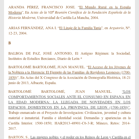
ARANDA PÉREZ, FRANCISCO JOSE.
“
El Mundo Rural en la España
Moderna
”,
En
Actas de la VIIª Reunión Científica de la Fundación Española de la
Historia Moderna
, Universidad de Castilla La Mancha, 2004.
ARIAS FERNÁNDEZ, ANA I.
“
El Linaje de la Familia Tapia
”
,
en
Argutorio
, Nº.
12-23, 2004.
B
BALBOA DE PAZ, JOS
É
ANTONIO,
El Antiguo Régimen: la Sociedad,
Institutos de Estudios Bercianos, Diario de León *
BARTOLOMÉ BARTOLOMÉ, JUAN MANUEL.
“
El Acceso de los Jóvenes de
la Nobleza a la Herencia: El Ejemplo de las Familias de Regidores Leoneses (1700-
1850)
”, En Actas del X Congreso de la Asociación de Demografía Histórica, 18-21
junio de 2013, Albacete, España.
BARTOLOMÉ BARTOLOMÉ, JUAN MANUEL.
“LOS
COMPORTAMIENTOS SOCIALES ANTE EL CONSUMO EN ESPANA EN
LA EDAD MODERNA: LA LLEGADA DE NOVEDADES EN LOS
ESPACIOS DOMESTICOS EN LA PROVINCIA DE LEON (1700-1850)”
,
Trabajo enmarcado en el Proyecto de Investigacion: Civilizacion, juventud y cultura
material e inmaterial. Familia e identidad social. Demandas y apariencias en la
Castilla Interior. 1500-1850; HAR2013-48901-C6-3-R; Mineco, Retos: 2014-
2017.
BARTON, S.,
Las mujeres nobles y el poder en los Reinos de Leon y Castilla en el