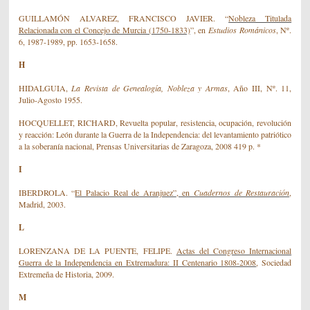
GUILLAMÓN ALVAREZ, FRANCISCO JAVIER.
“
Nobleza Titulada
Relacionada con el Concejo de Murcia (1750-1833)
”,
en
Estudios Románicos
, Nº.
6, 1987-1989, pp. 1653-1658.
H
HIDALGUIA,
La Revista de Genealogía, Nobleza y Armas
, Año III, Nº. 11,
Julio-Agosto 1955.
HOCQUELLET, RICHARD, Revuelta popular, resistencia, ocupación, revolución
y reacción: León durante la Guerra de la Independencia: del levantamiento patriótico
a la soberanía nacional, Prensas Universitarias de Zaragoza, 2008 419 p. *
I
IBERDROLA.
“
El Palacio Real de Aranjuez”
, en
Cuadernos de Restauración
,
M
adrid, 2003.
L
LORENZANA DE LA PUENTE, FELIPE.
Actas del Congreso Internacional
Guerra de la Independencia en Extremadura: II Centenario 1808-2008
,
Sociedad
Extremeña de Historia, 2009.
M