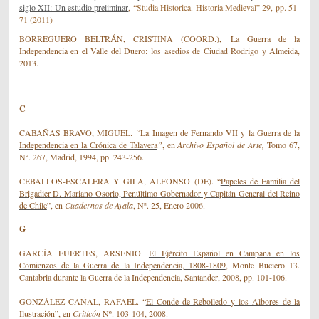
siglo XII: Un estudio preliminar
, “Studia Historica. Historia Medieval” 29, pp. 51-
71 (2011)
Á
BORREGUERO BELTR
N, CRISTINA (COORD.),
La Guerra de la
Independencia en el Valle del Duero: los asedios de Ciudad Rodrigo y Almeida,
2013.
C
CABAÑAS BRAVO, MIGUEL.
“
La Imagen de Fernando VII y la Guerra de la
Independencia en la Crónica de Talavera
”
, en
Archivo Español de Arte,
Tomo 67,
Nº. 267, Madrid, 1994, pp. 243-256.
CEBALLOS-ESCALERA Y GILA, ALFONSO (DE).
“
Papeles de Familia del
Brigadier D. Mariano Osorio, Penúltimo Gobernador y Capitán General del Reino
de Chile
”,
en
Cuadernos de Ayala
, Nº. 25, Enero 2006.
G
GARCÍA
FUERTES,
ARSENIO.
El Ejército Español en Campaña en los
Comienzos de la Guerra de la Independencia, 1808-1809
,
Monte Buciero 13.
Cantabria durante la Guerra de la Independencia, Santander, 2008, pp. 101-106.
GONZÁLEZ CAÑAL,
RAFAEL.
“
El Conde de Rebolledo y los Albores de la
Ilustración
”
,
en
Criticón
Nº. 103-104, 2008.