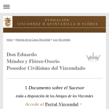
F V N D A C I Ó N
U I S C O N D E Ƒ Ð Q V I N T A N I L L A Ð F L Ó R E S
Inicio
>
Historia de la Casa Vizcondal
>
Los Vizcondes
Don Eduardo
Méndez y Flórez-Osorio
Poseedor Civilísimo del Vizcondado
1
Documento sobre el Sucesor
están a disposición de
los
Amigos de los Vizcondes
Acceda al
Portal Vizcondal
>