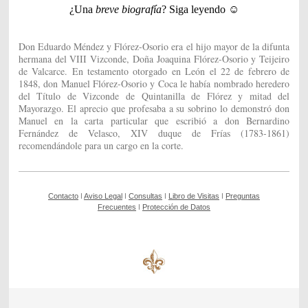
¿Una
breve biografía
? Siga leyendo ☺
D
on Eduardo Méndez y Flórez-Osorio era el hijo mayor de la difunta
hermana del VIII Vizconde, Doña Joaquina Flórez-Osorio y Teijeiro
de Valcarce. En testamento otorgado en León el 22 de febrero de
1848, don Manuel Flórez-Osorio y Coca le había nombrado heredero
del Título de Vizconde de Quintanilla de Flórez y mitad del
Mayorazgo. El aprecio que profesaba a su sobrino lo demonstró don
Manuel en la carta particular que escribió a don Bernardino
Fernández de Velasco, XIV duque de Frías (1783-1861)
recomendándole para un cargo en la corte.
Contacto
ǀ
Aviso Legal
ǀ
Consultas
ǀ
Libro de Visitas
ǀ
Preguntas
Frecuentes
ǀ
Protección de Datos