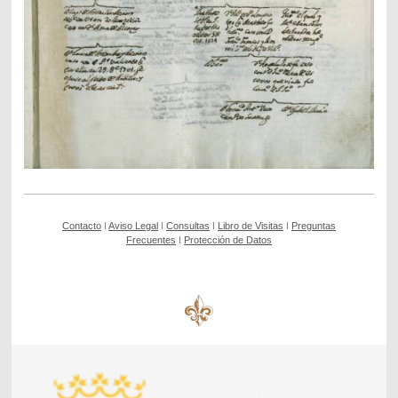
Contacto
ǀ
Aviso Legal
ǀ
Consultas
ǀ
Libro de Visitas
ǀ
Preguntas
Frecuentes
ǀ
Protección de Datos