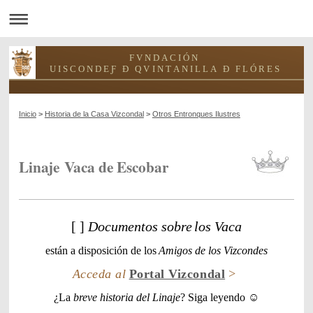
F V N D A C I Ó N
U I S C O N D E Ƒ Ð Q V I N T A N I L L A Ð F L Ó R E S
Inicio
>
Historia de la Casa Vizcondal
>
Otros Entronques Ilustres
Linaje Vaca de Escobar
[ ]
Documentos sobre
los Vaca
están a disposición de
los
Amigos de los Vizcondes
Acceda al
Portal Vizcondal
>
¿La
breve historia del Linaje
? Siga leyendo ☺