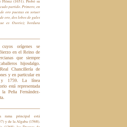
 Flórez (1651). Probó su
cudo partido. Primero, en
 de oro puestas en sotuer
de oro, dos lobos de gules
que es Osorio); bordura
o cuyos orígenes se
Bierzo en el Reino de
ercianas que siempre
balleros hijosdalgo.
Real Chancillería de
nes y en particular en
 y 1759. La línea
orio está representada
la Peña Ferná n de z-
ta.
a rama principal está
57) y de la Algaba (1568).
la (1368), los Duques de