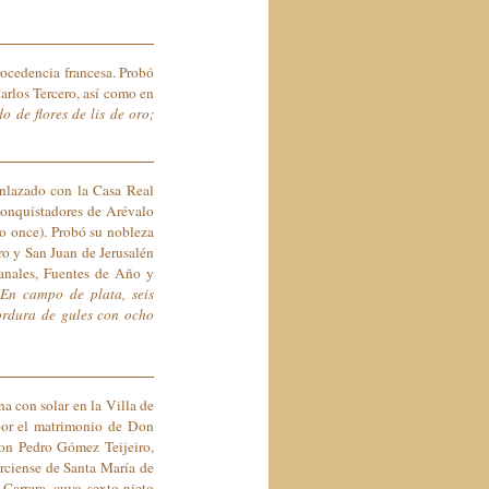
rocedencia francesa. Probó
arlos Tercero, así como en
 de flores de lis de oro;
enlazado con la Casa Real
conquistadores de Arévalo
lo once). Probó su nobleza
ro y San Juan de Jerusalén
Canales, Fuentes de Año y
En campo de plata, seis
ordura de gules con ocho
na con solar en la Villa de
 por el matrimonio de Don
Don Pedro Gómez Teijeiro,
rciense de Santa María de
Carrera, cuyo sexto nieto