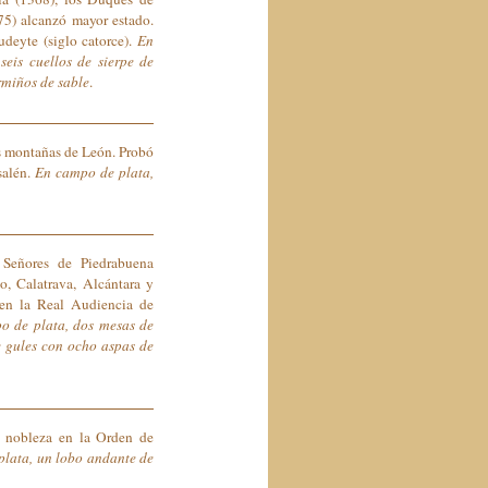
5) alcanzó mayor estado.
deyte (siglo catorce).
En
eis cuellos de sierpe de
rmiños de sable
.
as montañas de León. Probó
salén.
En campo de plata,
n Señores de Piedrabuena
, Calatrava, Alcántara y
 en la Real Audiencia de
o de plata, dos mesas de
e gules con ocho aspas de
su nobleza en la Orden de
lata, un lobo andante de