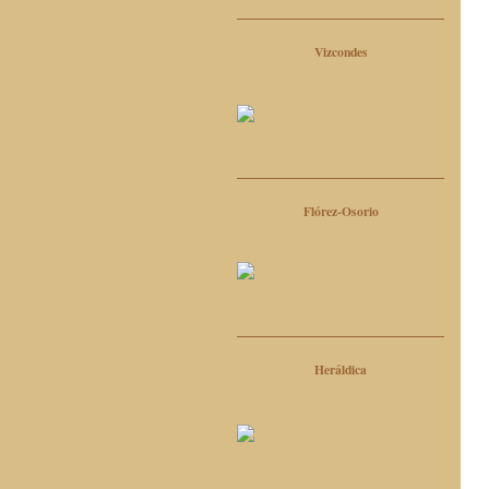
Vizcondes
Flórez-Osorio
Heráldica