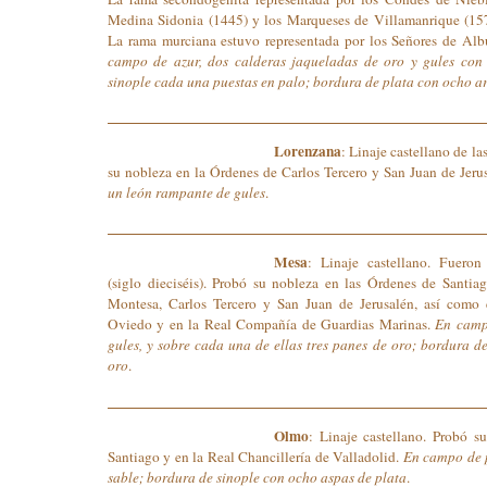
Medina Sidonia (1445) y los Marqueses de Villamanrique (157
La rama murciana estuvo representada por los Señores de Albu
campo de azur, dos calderas jaqueladas de oro y gules con s
sinople cada una puestas en palo; bordura de plata con ocho a
Lorenzana
: Linaje castellano de l
su nobleza en la Órdenes de Carlos Tercero y San Juan de Jeru
un león rampante de gules
.
Mesa
: Linaje castellano. Fuero
(siglo dieciséis).
Probó su nobleza en las Órdenes de Santiago
Montesa, Carlos Tercero y San Juan de Jerusalén, así como
Oviedo y en la Real Compañía de Guardias Marinas.
En camp
gules, y sobre cada una de ellas tres panes de oro; bordura d
oro
.
Olmo
: Linaje castellano. Probó 
Santiago y en la Real Chancillería de Valladolid.
En campo de p
sable; bordura de sinople con ocho aspas de plata
.