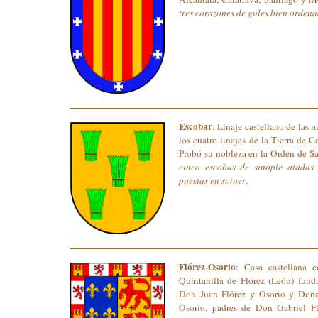
tres corazones de gules bien orden
Escobar
: Linaje castellano de las
los cuatro linajes de la Tierra de 
Probó su nobleza en la Orden de S
cinco escobas de sinople atadas
puestas en sotuer
.
Flórez-Osorio
: Casa castellana 
Quintanilla de Flórez (León) fund
Don Juan Flórez y Osorio y Doñ
Osorio, padres de Don Gabriel F