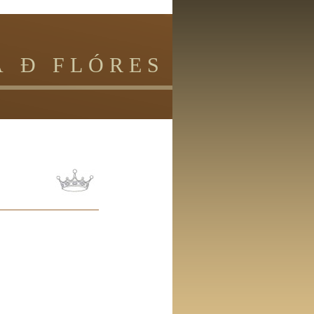
I Ó N
 Ð F L Ó R E S