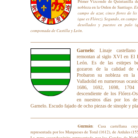
Primer Vizconde de Quintanilla de
nobleza en la Orden de Santiago.
Es
campo de azur, cinco flores de lis
(que es Flórez). Segundo, en campo 
desollados y puestos en palo (
componada de Castilla y León
.
Garnelo
: Linaje castellan
remontan al siglo XVI en El 
León. Es de las estirpes b
gozaron de la calidad de ca
Probaron su nobleza en la 
Valladolid en numerosas ocasio
1686, 1692, 1698, 1704
descendiente de los Flórez-Os
en nuestros días por los de 
Garnelo. Escudo fajado de ocho piezas de sinople y pla
Guzmán
: Casa castellana cuy
representada por los Marqueses de Toral (1612), de Ardales (15
La rama secondogénita representada por los Condes de Nieb