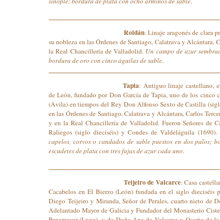
sinople; bordura de plata con ocho armiños de sable
.
Roldán
: Linaje aragonés de clara p
su nobleza en las Órdenes de Santiago, Calatrava y Alcántara, C
la Real Chancillería de Valladolid.
Un campo de azur sembrado
bordura de oro con cinco águilas de sable
.
Tapia
: Antiguo linaje castellano, 
de León, fundado por Don García de Tapia, uno de los cinco 
(Ávila) en tiempos del Rey Don Alfonso Sexto de Castilla (sig
en las Órdenes de Santiago, Calatrava y Alcántara, Carlos Terce
y en la Real Chancillería de Valladolid. Fueron Señores de 
Raliegos (siglo dieciséis) y Condes de Valdeláguila (1690).
capelos, corvos o candados de sable puestos en dos palos; b
escudetes de plata con tres fajas de azur cada uno
.
Teijeiro de Valcarce
: Casa castella
Cacabelos en El Bierzo (León) fundada en el siglo dieciséis
Diego Teijeiro y Miranda, Señor de Perales, cuarto nieto de 
Adelantado Mayor de Galicia y Fundador del Monasterio Ciste
Penamayor (Lugo), y de Doña Ana de Valcarce y Osorio de la 