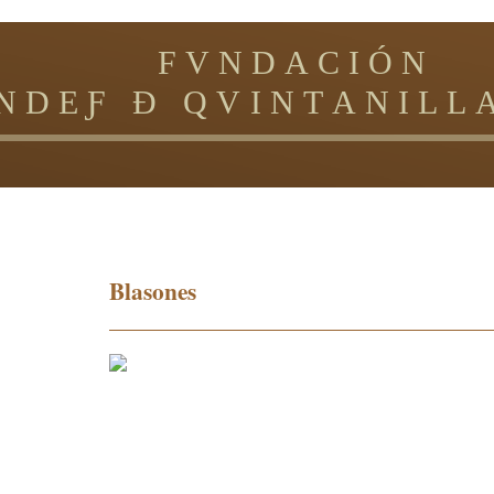
N D A C 
E Ƒ Ð Q V I N T A N I L L A
Blasones