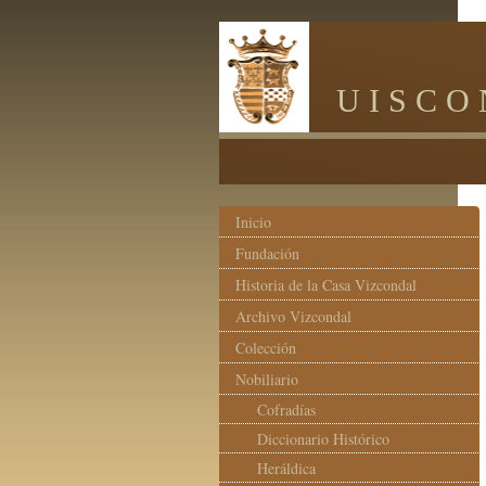
F V 
U I S C O N D 
Inicio
Fundación
Historia de la Casa Vizcondal
Archivo Vizcondal
Colección
Nobiliario
Cofradías
Diccionario Histórico
Heráldica