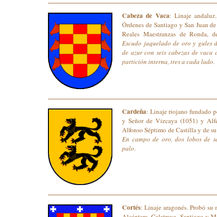
Cabeza de Vaca
: Linaje andaluz
Órdenes de Santiago y San Juan de 
Reales Maestranzas de Ronda, d
Escudo jaquelado de oro y gules d
de azur con seis cabezas de vaca 
partición interna, tres a cada lado
.
Cardeña
: Linaje riojano fundado
y Señor de Vizcaya (1051) y Al
Alfonso Séptimo de Castilla y de s
En campo de oro, dos lobos de s
palo
.
Cortés
: Linaje aragonés. Probó su 
Alcántara, Calatrava, Santiago y 