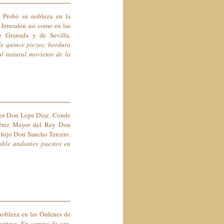
. Probó su nobleza en la
Jerusalén así como en las
e Granada y de Sevilla.
e quince piezas; bordura
al natural moviente de la
 por Don Lope Díaz, Conde
férez Mayor del Rey Don
u hijo Don Sancho Tercero.
able andantes puestos en
nobleza en las Órdenes de
Montesa.
En campo de oro,