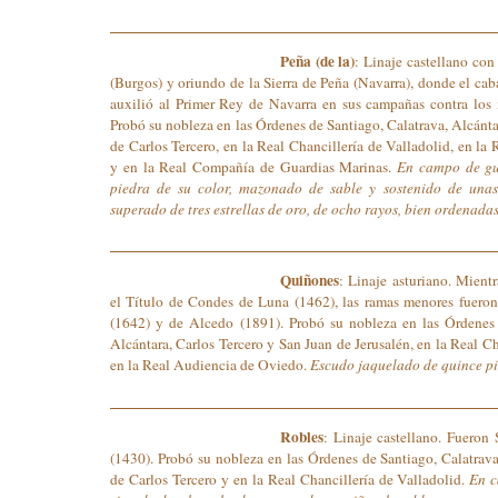
Peña (de la)
: Linaje castellano con
(Burgos) y oriundo de la Sierra de Peña (Navarra), donde el ca
auxilió al Primer Rey de Navarra en sus campañas contra los 
Probó su nobleza en las Órdenes de Santiago, Calatrava, Alcánt
de Carlos Tercero, en la Real Chancillería de Valladolid, en l
y en la Real Compañía de Guardias Marinas.
En campo de gu
piedra de su color, mazonado de sable y sostenido de unas
superado de tres estrellas de oro, de ocho rayos, bien ordenada
Quiñones
: Linaje asturiano. Mient
el Título de Condes de Luna (1462), las ramas menores fuero
(1642) y de Alcedo (1891). Probó su nobleza en las Órdenes 
Alcántara, Carlos Tercero y San Juan de Jerusalén, en la Real Ch
en la Real Audiencia de Oviedo.
Escudo jaquelado de quince pie
Robles
: Linaje castellano. Fueron
(1430).
Probó su nobleza en las Órdenes de Santiago, Calatrava
de Carlos Tercero y en la Real Chancillería de Valladolid.
En c