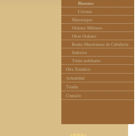
Blasones
Coronas
Mayorazgos
Órdenes Militares
Otras Órdenes
Reales Maestranzas de Caballería
Señoríos
Título nobiliario
Otra Temática
Actualidad
Tienda
Contacto