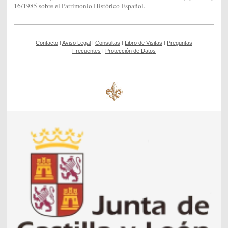
16/1985 sobre el Patrimonio Histórico Español.
Contacto
ǀ
Aviso Legal
ǀ
Consultas
ǀ
Libro de Visitas
ǀ
Preguntas
Frecuentes
ǀ
Protección de Datos