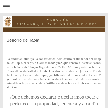
F V N D A C I Ó N
U I S C O N D E Ƒ Ð Q V I N T A N I L L A Ð F L Ó R E S
Señorío de Tapia
La tradición atribuye la construcción del Castillo al fundador del linaje
de los Tapia, el capitán Colinas Rodríguez, que venció a los musulmanes
en la batalla de Campo Sagrado en 722. En 1543 un pleito en la Real
Chancillería de Valladolid entre Claudio Fernández de Quiñones, Conde
de Luna, y Gonzalo de Tapia, gentilhombre del emperador Carlos V,
gran soldado y caballero de la Orden de Alcántara, dió definitivamente a
este último la propiedad del Castillo y el derecho a exhibir sus armas en
el mismo.
Que debemos declarar e declaramos tocar e
«
pertenecer la propiedad, tenencia y alcaldía